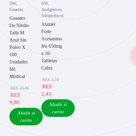
DW
,
DW
,
Guantes
Analgésicos
,
Antipiréticos
Guantes
Atamel
De Nitrilo
Forte
Talla M
Acetamino
Azul Sin
fén 650mg
Polvo X
x 10
100
Tabletas
Unidades
Calox
Mc
Medical
REF
2,70
REF
REF
10,89
2,43
REF
9,80
Añadir al
carrito
Añadir al
carrito