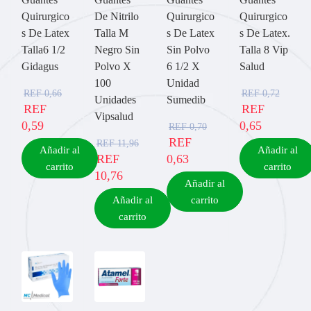
Quirurgico
De Nitrilo
Quirurgico
Quirurgico
s De Latex
Talla M
s De Latex
s De Latex.
Talla6 1/2
Negro Sin
Sin Polvo
Talla 8 Vip
Gidagus
Polvo X
6 1/2 X
Salud
100
Unidad
REF
0,66
REF
0,72
Unidades
Sumedib
REF
REF
Vipsalud
0,59
0,65
REF
0,70
REF
REF
11,96
Añadir al
Añadir al
REF
0,63
carrito
carrito
10,76
Añadir al
Añadir al
carrito
carrito