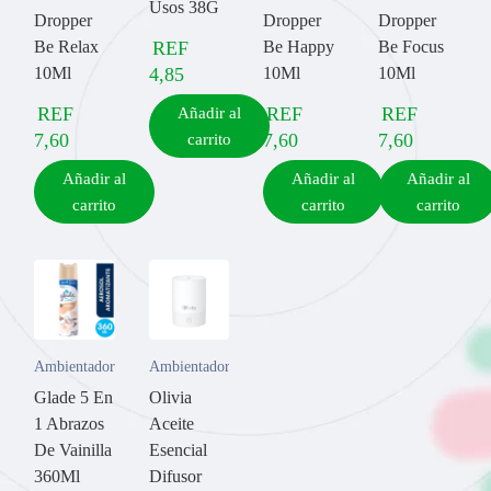
Usos 38G
Dropper
Dropper
Dropper
Be Relax
REF
Be Happy
Be Focus
10Ml
4,85
10Ml
10Ml
REF
REF
REF
Añadir al
7,60
7,60
7,60
carrito
Añadir al
Añadir al
Añadir al
carrito
carrito
carrito
Ambientadores
Ambientadores
Glade 5 En
Olivia
1 Abrazos
Aceite
De Vainilla
Esencial
360Ml
Difusor