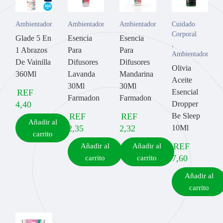
Ambientadores
Ambientadores
Ambientadores
Cuidado
Corporal
Glade 5 En
Esencia
Esencia
,
1 Abrazos
Para
Para
Ambientadores
De Vainilla
Difusores
Difusores
Olivia
360Ml
Lavanda
Mandarina
Aceite
30Ml
30Ml
REF
Esencial
Farmadon
Farmadon
4,40
Dropper
REF
REF
Be Sleep
Añadir al
2,35
2,32
10Ml
carrito
REF
Añadir al
Añadir al
7,60
carrito
carrito
Añadir al
carrito