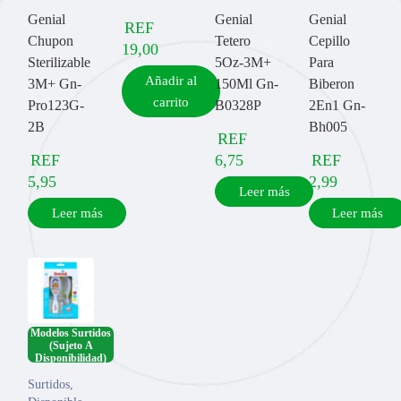
Genial
Genial
Genial
REF
Chupon
Tetero
Cepillo
19,00
Sterilizable
5Oz-3M+
Para
Añadir al
3M+ Gn-
150Ml Gn-
Biberon
carrito
Pro123G-
B0328P
2En1 Gn-
2B
Bh005
REF
REF
6,75
REF
5,95
2,99
Leer más
Leer más
Leer más
Modelos Surtidos
(Sujeto A
Disponibilidad)
Surtidos
,