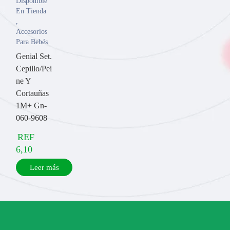
Disponible
En Tienda
,
Accesorios
Para Bebés
Genial Set.
Cepillo/Pei
ne Y
Cortauñas
1M+ Gn-
060-9608
REF
6,10
Leer más