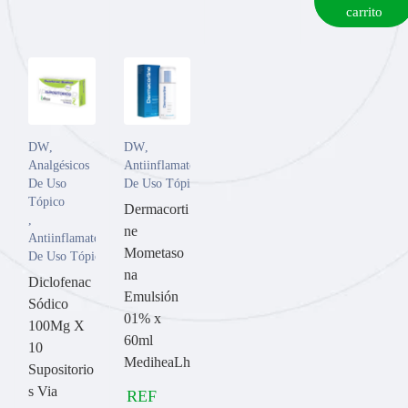
carrito
DW
,
DW
,
Analgésicos
Antiinflamatorios
De Uso
De Uso Tópico
Tópico
Dermacorti
,
ne
Antiinflamatorios
Mometaso
De Uso Tópico
na
Diclofenac
Emulsión
Sódico
01% x
100Mg X
60ml
10
MediheaLh
Supositorio
s Via
REF