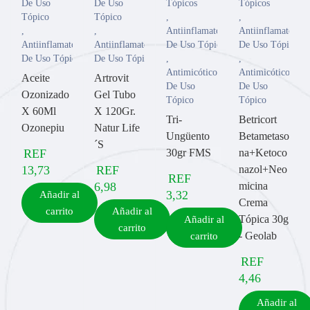
De Uso
De Uso
Tópicos
Tópicos
Tópico
Tópico
,
,
,
,
Antiinflamatorios
Antiinflamatorios
Antiinflamatorios
Antiinflamatorios
De Uso Tópico
De Uso Tópico
De Uso Tópico
De Uso Tópico
,
,
Antimicóticos
Antimicóticos
Aceite
Artrovit
De Uso
De Uso
Ozonizado
Gel Tubo
Tópico
Tópico
X 60Ml
X 120Gr.
Tri-
Betricort
Ozonepiu
Natur Life
Ungüento
Betametaso
´S
REF
30gr FMS
na+Ketoco
13,73
REF
nazol+Neo
REF
6,98
micina
3,32
Añadir al
Crema
carrito
Añadir al
Tópica 30g
Añadir al
carrito
- Geolab
carrito
REF
4,46
Añadir al