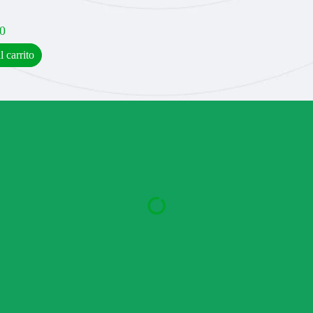
0
l carrito