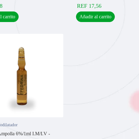
8
REF
17,56
l carrito
Añadir al carrito
odilatador
Ampolla 6%/1ml I.M/I.V -