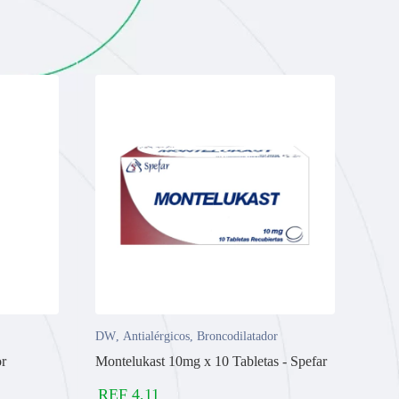
DW
,
Antialérgicos
,
Broncodilatador
or
Montelukast 10mg x 10 Tabletas - Spefar
REF
4,11