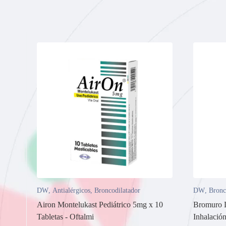
DW
,
Antialérgicos
,
Broncodilatador
DW
,
Bronc
Airon Montelukast Pediátrico 5mg x 10
Bromuro D
Tabletas - Oftalmi
Inhalació