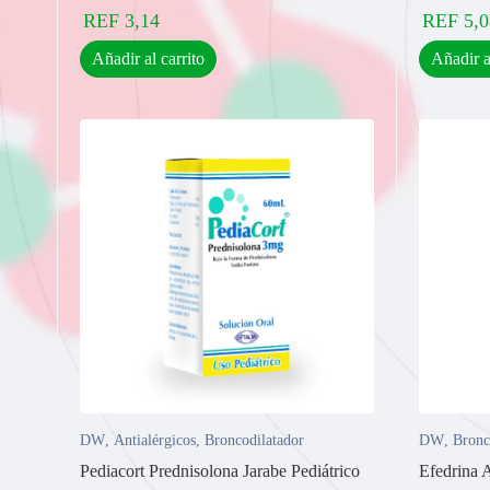
REF
3,14
REF
5,0
Añadir al carrito
Añadir a
DW
,
Antialérgicos
,
Broncodilatador
DW
,
Bronc
Pediacort Prednisolona Jarabe Pediátrico
Efedrina 