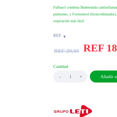
Fulbaryl combina Budesonida (antiinflamat
pulmones, y Formoterol (broncodilatador), 
respiración más fácil.
REF
REF
18
REF
20,05
Cantidad
Añadir al