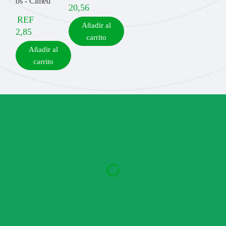
os - Cimed
20,56
REF
Añadir al
2,85
carrito
Añadir al
carrito