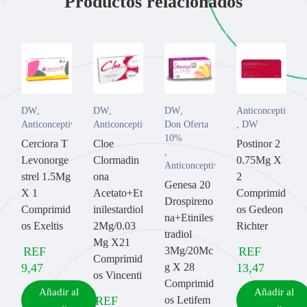
Productos relacionados
DW
,
DW
,
DW
,
Anticonceptivos
Anticonceptivos
Anticonceptivos
Don Oferta
,
DW
10%
Cerciora T
Cloe
Postinor 2
,
Levonorge
Clormadin
0.75Mg X
Anticonceptivos
strel 1.5Mg
ona
2
Genesa 20
X 1
Acetato+Et
Comprimid
Drospireno
Comprimid
inilestardiol
os Gedeon
na+Etiniles
os Exeltis
2Mg/0.03
Richter
tradiol
Mg X21
REF
3Mg/20Mc
REF
Comprimid
9,47
g X 28
13,47
os Vincenti
Comprimid
Añadir al
Añadir al
REF
os Letifem