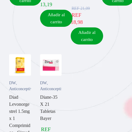
carrito
carrito
13,19
REF
21,09
REF
Añadir al
18,98
carrito
Añadir al
carrito
DW
,
DW
,
Anticonceptivos
Anticonceptivos
Diad
Diane-35
Levonorge
X 21
strel 1.5mg
Tabletas
x 1
Bayer
Comprimid
REF