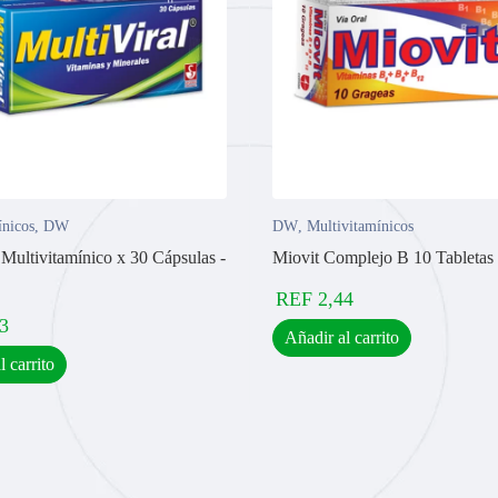
ínicos
,
DW
DW
,
Multivitamínicos
 Multivitamínico x 30 Cápsulas -
Miovit Complejo B 10 Tabletas 
REF
2,44
3
Añadir al carrito
l carrito