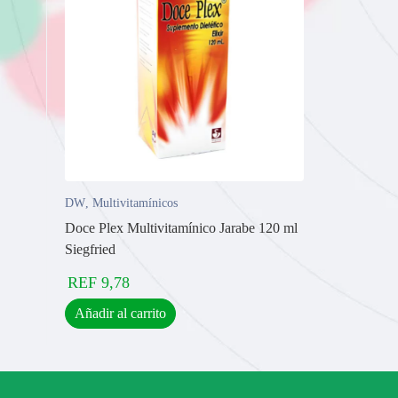
DW
,
Multivitamínicos
Doce Plex Multivitamínico Jarabe 120 ml
Siegfried
REF
9,78
Añadir al carrito