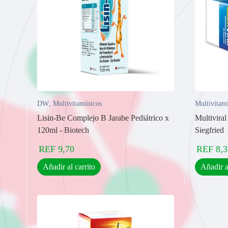
DW
,
Multivitamínicos
Multivitam
Lisin-Be Complejo B Jarabe Pediátrico x
Multiviral
120ml - Biotech
Siegfried
REF
9,70
REF
8,3
Añadir al carrito
Añadir a