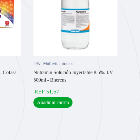
DW
,
Multivitamínicos
- Cofasa
Nutramin Solución Inyectable 8.5%. I.V
500ml - Bherens
REF
51,67
Añadir al carrito