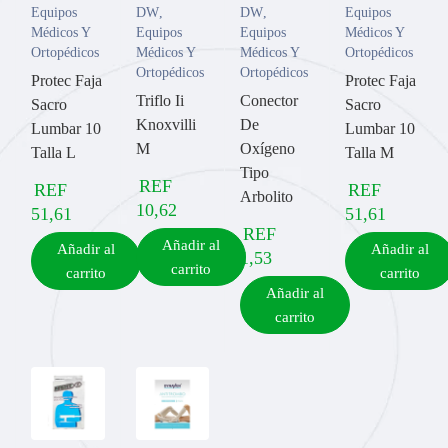
Equipos
DW
,
DW
,
Equipos
Médicos Y
Equipos
Equipos
Médicos Y
Ortopédicos
Médicos Y
Médicos Y
Ortopédicos
Ortopédicos
Ortopédicos
Protec Faja
Protec Faja
Triflo Ii
Conector
Sacro
Sacro
Knoxvilli
De
Lumbar 10
Lumbar 10
M
Oxígeno
Talla L
Talla M
Tipo
REF
REF
REF
Arbolito
10,62
51,61
51,61
REF
Añadir al
Añadir al
Añadir al
1,53
carrito
carrito
carrito
Añadir al
carrito