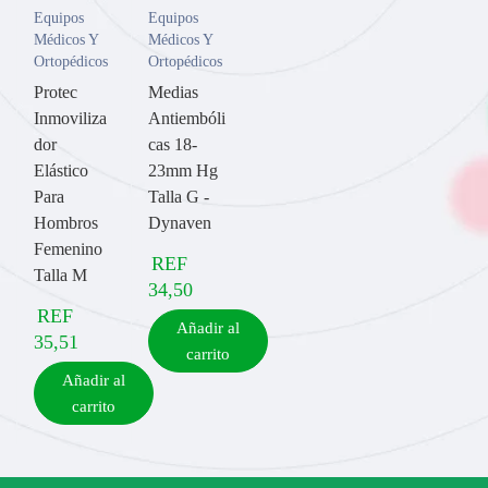
Equipos
Equipos
Médicos Y
Médicos Y
Ortopédicos
Ortopédicos
Protec
Medias
Inmoviliza
Antiembóli
dor
cas 18-
Elástico
23mm Hg
Para
Talla G -
Hombros
Dynaven
Femenino
REF
Talla M
34,50
REF
Añadir al
35,51
carrito
Añadir al
carrito