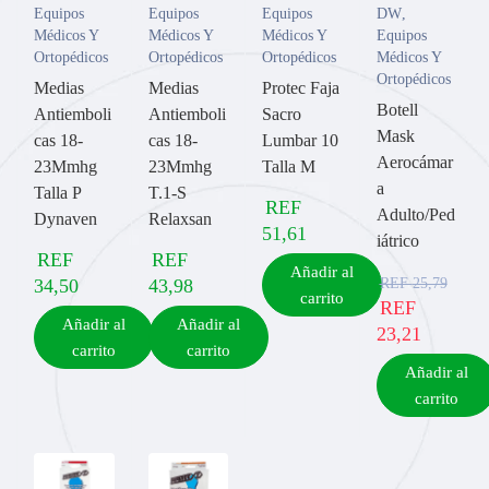
Equipos
Equipos
Equipos
DW
,
Médicos Y
Médicos Y
Médicos Y
Equipos
Ortopédicos
Ortopédicos
Ortopédicos
Médicos Y
Ortopédicos
Medias
Medias
Protec Faja
Botell
Antiemboli
Antiemboli
Sacro
Mask
cas 18-
cas 18-
Lumbar 10
Aerocámar
23Mmhg
23Mmhg
Talla M
a
Talla P
T.1-S
REF
Adulto/Ped
Dynaven
Relaxsan
51,61
iátrico
REF
REF
Añadir al
REF
25,79
34,50
43,98
carrito
REF
Añadir al
Añadir al
23,21
carrito
carrito
Añadir al
carrito