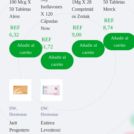
100 Mcg X
1Mg X 28
50 Tabletas
Isoflavones
50 Tabletas
Comprimid
Merck
X 120
Aless
os Zoriak
REF
Cápsulas
REF
REF
8,74
Now
6,32
9,00
Añadir al
REF
Añadir al
Añadir al
carrito
51,72
carrito
carrito
Añadir al
carrito
DW
,
DW
,
Hormonas
Hormonas
Jarit
Eutirox
Progestero
Levotiroxi