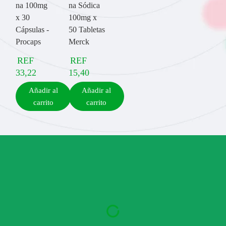
na 100mg
na Sódica
x 30
100mg x
Cápsulas -
50 Tabletas
Procaps
Merck
REF
REF
33,22
15,40
Añadir al
Añadir al
carrito
carrito