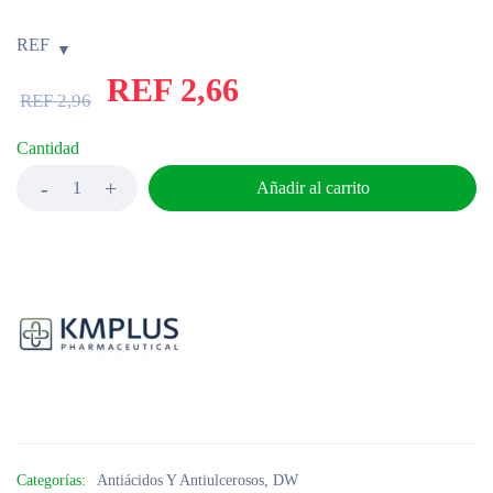
REF
REF
2,66
REF
2,96
Cantidad
Añadir al carrito
Categorías:
Antiácidos Y Antiulcerosos
,
DW