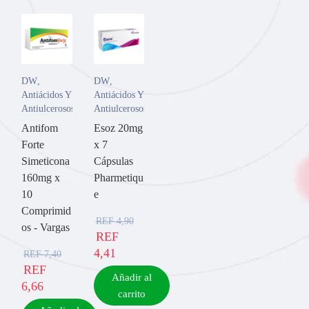
DW
,
DW
,
Antiácidos Y
Antiácidos Y
Antiulcerosos
Antiulcerosos
Antifom
Esoz 20mg
Forte
x 7
Simeticona
Cápsulas
160mg x
Pharmetiqu
10
e
Comprimid
REF
4,90
os - Vargas
REF
4,41
REF
7,40
REF
Añadir al
6,66
carrito