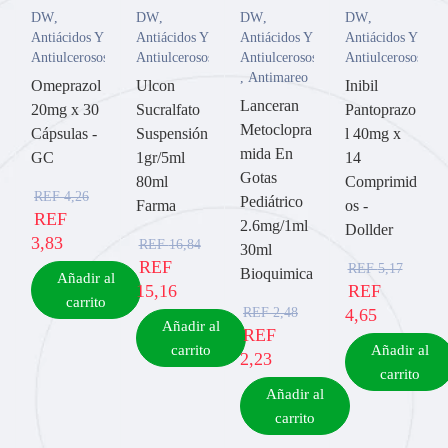
DW
,
DW
,
DW
,
DW
,
Antiácidos Y
Antiácidos Y
Antiácidos Y
Antiácidos Y
Antiulcerosos
Antiulcerosos
Antiulcerosos
Antiulcerosos
,
Antimareo
Omeprazol
Ulcon
Inibil
Lanceran
20mg x 30
Sucralfato
Pantoprazo
Metoclopra
Cápsulas -
Suspensión
l 40mg x
mida En
GC
1gr/5ml
14
Gotas
80ml
Comprimid
REF
4,26
Pediátrico
Farma
os -
REF
2.6mg/1ml
Dollder
3,83
REF
16,84
30ml
REF
REF
5,17
Bioquimica
Añadir al
15,16
REF
carrito
REF
2,48
4,65
Añadir al
REF
carrito
Añadir al
2,23
carrito
Añadir al
carrito