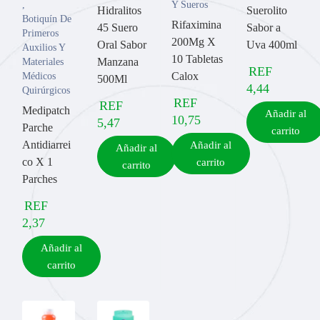
,
Y Sueros
Hidralitos
Suerolito
Botiquín De
Rifaximina
45 Suero
Sabor a
Primeros
200Mg X
Oral Sabor
Uva 400ml
Auxilios Y
10 Tabletas
Manzana
Materiales
REF
Calox
Médicos
500Ml
4,44
Quirúrgicos
REF
REF
Medipatch
Añadir al
10,75
5,47
Parche
carrito
Antidiarrei
Añadir al
Añadir al
co X 1
carrito
carrito
Parches
REF
2,37
Añadir al
carrito