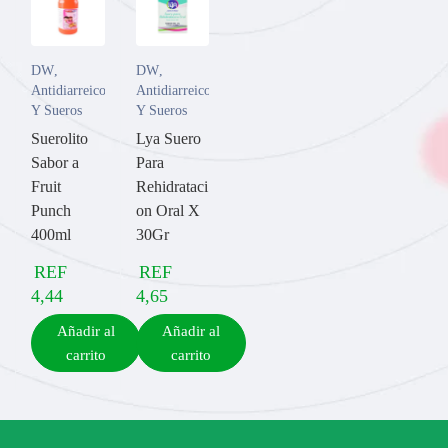
DW
,
DW
,
Antidiarreicos
Antidiarreicos
Y Sueros
Y Sueros
Suerolito
Lya Suero
Sabor a
Para
Fruit
Rehidrataci
Punch
on Oral X
400ml
30Gr
REF
REF
4,44
4,65
Añadir al
Añadir al
carrito
carrito