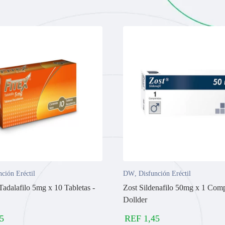
nción Eréctil
DW
,
Disfunción Eréctil
Tadalafilo 5mg x 10 Tabletas -
Zost Sildenafilo 50mg x 1 Comp
Dollder
5
REF
1,45