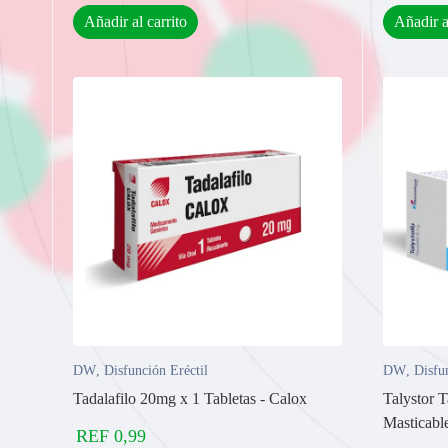
Añadir al carrito
Añadir a
DW
,
Disfunción Eréctil
DW
,
Disfu
Tadalafilo 20mg x 1 Tabletas - Calox
Talystor 
Masticabl
REF
0,99