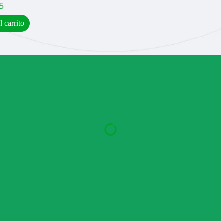
5
l carrito