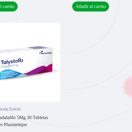
l carrito
Añadir al carrito
nción Eréctil
Tadalafilo 5Mg 30 Tabletas
es Pharmetique