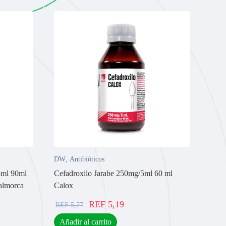
DW
,
Antibióticos
5ml 90ml
Cefadroxilo Jarabe 250mg/5ml 60 ml
almorca
Calox
REF
5,19
REF
5,77
Añadir al carrito