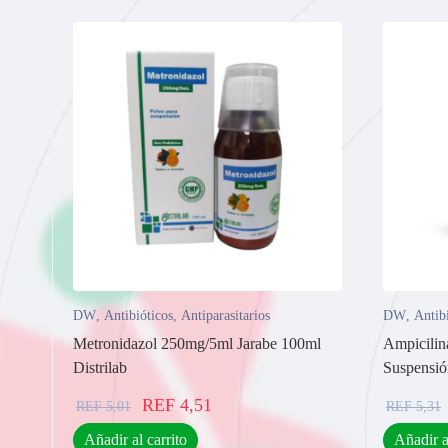
DW
,
Antibióticos
,
Antiparasitarios
DW
,
Antib
Metronidazol 250mg/5ml Jarabe 100ml
Ampicilin
Distrilab
Suspensió
REF
4,51
REF
5,01
REF
5,31
Añadir al carrito
Añadir a