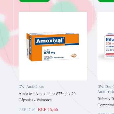
DW
,
Antibióticos
DW
,
Don O
Antidiarrei
Amoxival Amoxicilina 875mg x 20
Rifamix R
Cápsulas - Valmorca
Comprimid
REF
15,66
REF
17,40