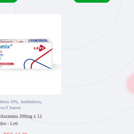
ferta 10%
,
Antibióticos
,
cos Y Sueros
ifaximina 200mg x 12
os - Leti