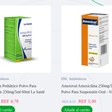
ióticos
DW
,
Antibióticos
a Pediátrico Polvo Para
Amoxival Amoxicilina 250mg/
n 250mg/5ml 60ml La Santé
Polvo Para Suspensión Oral - V
REF
4,78
REF
5,90
REF
6,55
l carrito
Añadir al carrito