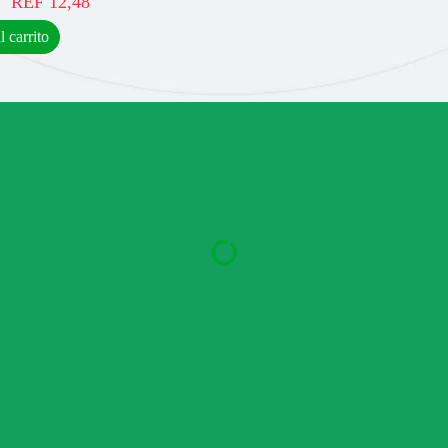
REF
12,48
l carrito