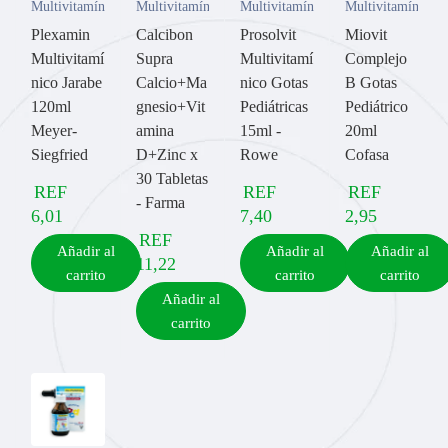
Multivitamínicos
Multivitamínicos
Multivitamínicos
Multivitamínicos
Plexamin
Calcibon
Prosolvit
Miovit
Multivitamí
Supra
Multivitamí
Complejo
nico Jarabe
Calcio+Ma
nico Gotas
B Gotas
120ml
gnesio+Vit
Pediátricas
Pediátrico
Meyer-
amina
15ml -
20ml
Siegfried
D+Zinc x
Rowe
Cofasa
30 Tabletas
REF
REF
REF
- Farma
6,01
7,40
2,95
REF
Añadir al
Añadir al
Añadir al
11,22
carrito
carrito
carrito
Añadir al
carrito