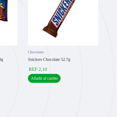
Chocolates
0g
Snickers Chocolate 52.7g
REF
2,10
Añadir al carrito