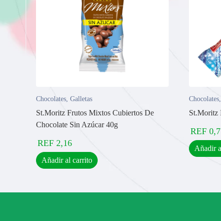
Chocolates
,
Galletas
Chocolates
St.Moritz Frutos Mixtos Cubiertos De
St.Moritz
Chocolate Sin Azúcar 40g
REF
0,7
REF
2,16
Añadir a
Añadir al carrito