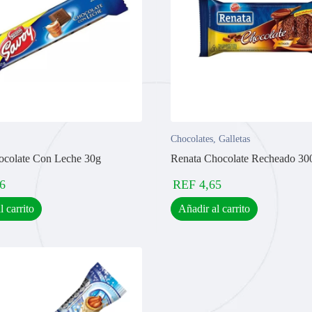
Chocolates
,
Galletas
ocolate Con Leche 30g
Renata Chocolate Recheado 30
6
REF
4,65
l carrito
Añadir al carrito