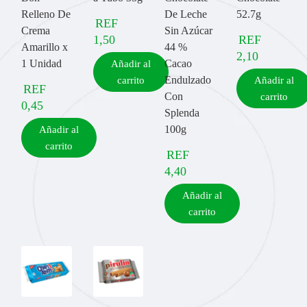
Relleno De
De Leche
52.7g
REF
Crema
Sin Azúcar
1,50
REF
Amarillo x
44 %
2,10
1 Unidad
Cacao
Añadir al
Endulzado
carrito
Añadir al
REF
Con
carrito
0,45
Splenda
100g
Añadir al
carrito
REF
4,40
Añadir al
carrito