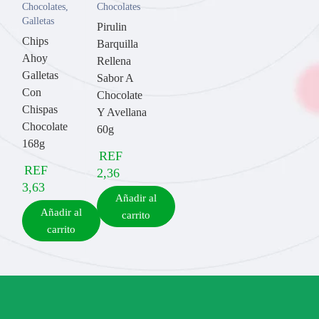
Chocolates
,
Chocolates
Galletas
Pirulin
Chips
Barquilla
Ahoy
Rellena
Galletas
Sabor A
Con
Chocolate
Chispas
Y Avellana
Chocolate
60g
168g
REF
REF
2,36
3,63
Añadir al
Añadir al
carrito
carrito