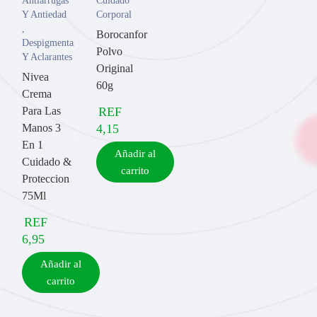
Antiarrugas
Cuidado
Y Antiedad
Corporal
,
Borocanfor
Despigmentantes/Antioxidantes
Polvo
Y Aclarantes
Original
Nivea
60g
Crema
Para Las
REF
Manos 3
4,15
En 1
Añadir al
Cuidado &
carrito
Proteccion
75Ml
REF
6,95
Añadir al
carrito