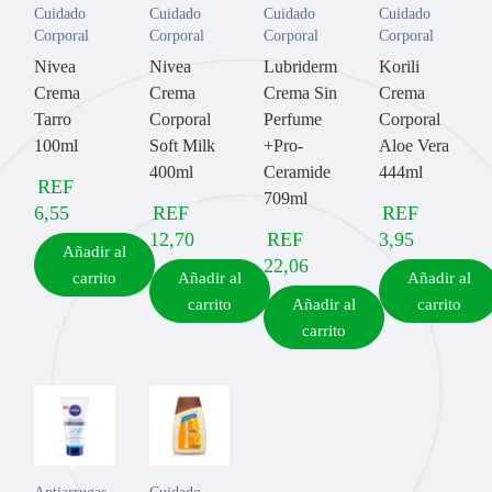
Cuidado
Cuidado
Cuidado
Cuidado
Corporal
Corporal
Corporal
Corporal
Nivea
Nivea
Lubriderm
Korili
Crema
Crema
Crema Sin
Crema
Tarro
Corporal
Perfume
Corporal
100ml
Soft Milk
+Pro-
Aloe Vera
400ml
Ceramide
444ml
REF
709ml
6,55
REF
REF
12,70
REF
3,95
Añadir al
22,06
carrito
Añadir al
Añadir al
carrito
Añadir al
carrito
carrito