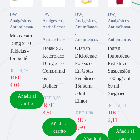
DW
,
DW
,
DW
,
DW
,
Analgésicos
,
Analgésicos
,
Analgésicos
,
Analgésicos
,
Antiinflamatorios
Antiinflamatorios
Antiinflamatorios
Antiinflamatorios
,
,
,
Meloxicam
Antipiréticos
Antipiréticos
Antipiréticos
15mg x 10
Dolak S.L
Ofaflan
Ibutan
Tabletas -
Ketorolaco
Diclofenac
Ibuprofeno
La Santé
10mg x 10
Potásico
Pediátrico
REF
4,49
Comprimid
En Gotas
Suspensión
REF
os -
Pediátrico
100mg/5ml
4,04
Dollder
15mg/ml
60 ml
30ml
Siegfried
Añadir al
REF
3,89
Elmor
carrito
REF
REF
2,34
3,50
REF
REF
1,88
REF
2,11
Añadir al
1,69
carrito
Añadir al
Añadir al
carrito