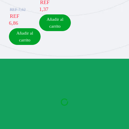
REF
1,37
REF
7,62
REF
Añadir al
6,86
carrito
Añadir al
carrito