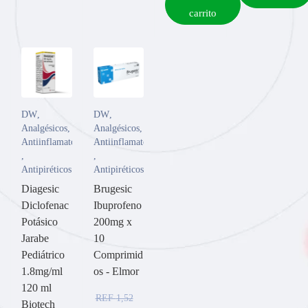
carrito
DW
,
DW
,
Analgésicos
,
Analgésicos
,
Antiinflamatorios
Antiinflamatorios
,
,
Antipiréticos
Antipiréticos
Diagesic
Brugesic
Diclofenac
Ibuprofeno
Potásico
200mg x
Jarabe
10
Pediátrico
Comprimid
1.8mg/ml
os - Elmor
120 ml
REF
1,52
Biotech