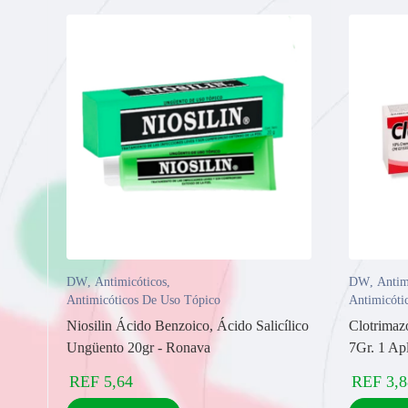
DW
,
Antimicóticos
,
DW
,
Antim
Antimicóticos De Uso Tópico
Antimicóti
Niosilin Ácido Benzoico, Ácido Salicílico
Clotrimaz
Ungüento 20gr - Ronava
7Gr. 1 Ap
REF
5,64
REF
3,8