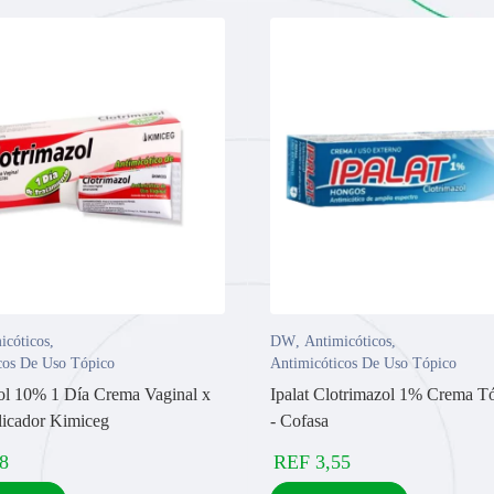
icóticos
,
DW
,
Antimicóticos
,
cos De Uso Tópico
Antimicóticos De Uso Tópico
ol 10% 1 Día Crema Vaginal x
Ipalat Clotrimazol 1% Crema T
licador Kimiceg
- Cofasa
8
REF
3,55