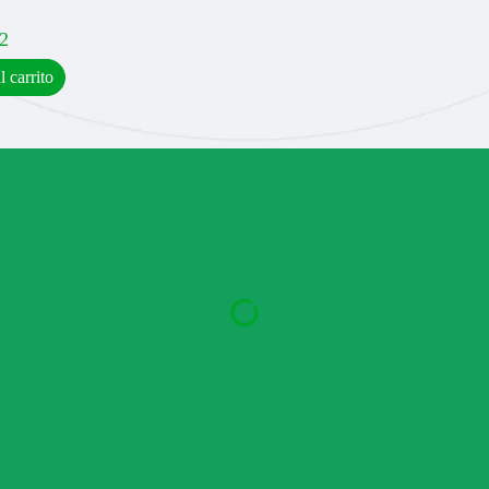
2
l carrito