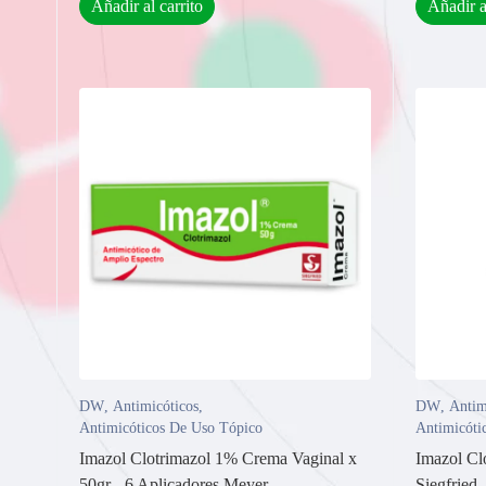
Añadir al carrito
Añadir a
DW
,
Antimicóticos
,
DW
,
Antim
Antimicóticos De Uso Tópico
Antimicóti
Imazol Clotrimazol 1% Crema Vaginal x
Imazol Cl
50gr - 6 Aplicadores Meyer
Siegfried