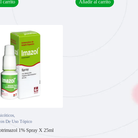
l carrito
Añadir al carrito
icóticos
,
cos De Uso Tópico
otrimazol 1% Spray X 25ml