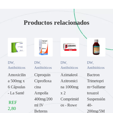
Productos relacionados
DW
,
DW
,
DW
,
DW
,
Antibióticos
Antibióticos
Antibióticos
Antibióticos
Amoxicilin
Ciproquin
Azimakrol
Bactron
a 500mg x
Ciprofloxa
Azitromici
Trimetopri
6 Cápsulas
cina
na 1000mg
m+Sulfame
- La Santé
Ampolla
x 2
toxazol
400mg/200
Comprimid
Suspensión
REF
ml IV
os - Rowe
40-
2,80
Behrens
200mg/5M