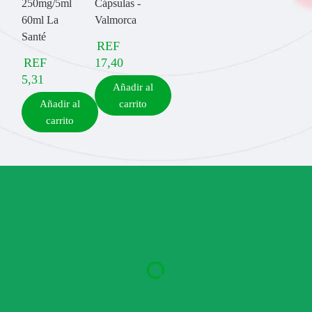
250mg/5ml
Cápsulas -
60ml La
Valmorca
Santé
REF
REF
17,40
5,31
Añadir al
Añadir al
carrito
carrito