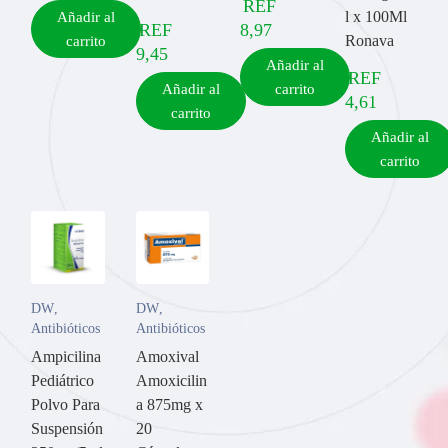
REF
l x 100Ml
Añadir al
REF
8,97
Ronava
carrito
9,45
Añadir al
REF
Añadir al
carrito
4,61
carrito
Añadir al
carrito
DW
,
DW
,
Antibióticos
Antibióticos
Ampicilina
Amoxival
Pediátrico
Amoxicilin
Polvo Para
a 875mg x
Suspensión
20