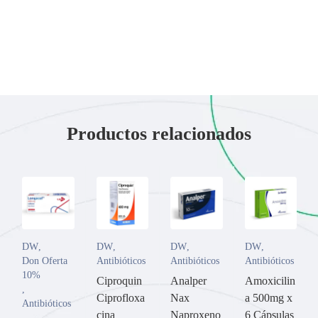
Productos relacionados
DW
,
DW
,
DW
,
DW
,
Don Oferta
Antibióticos
Antibióticos
Antibióticos
10%
Ciproquin
Analper
Amoxicilin
,
Ciprofloxa
Nax
a 500mg x
Antibióticos
cina
Naproxeno
6 Cápsulas