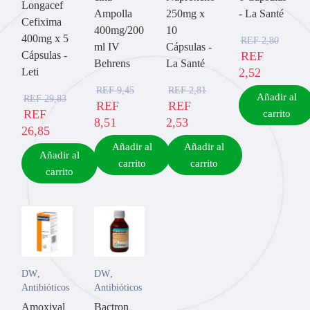
Longacef
Ampolla
250mg x
- La Santé
Cefixima
400mg/200
10
400mg x 5
REF
2,80
ml IV
Cápsulas -
Cápsulas -
REF
Behrens
La Santé
Leti
2,52
REF
9,45
REF
2,81
Añadir al
REF
29,83
REF
REF
REF
carrito
8,51
2,53
26,85
Añadir al
Añadir al
Añadir al
carrito
carrito
carrito
DW
,
DW
,
Antibióticos
Antibióticos
Amoxival
Bactron