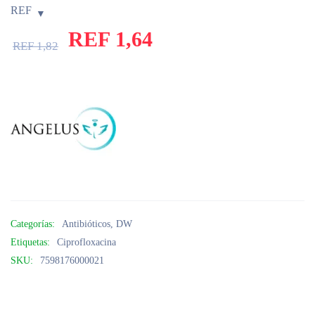
REF
REF
1,64
REF
1,82
Categorías:
Antibióticos
,
DW
Etiquetas:
Ciprofloxacina
SKU:
7598176000021