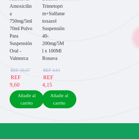
Amoxicilin
Trimetopri
a
m+Sulfame
750mg/5ml
toxazol
70ml Polvo
Suspensión
Para
40-
Suspensión
200mg/5M
Oral -
l x 100Ml
Valmorca
Ronava
REF
10,67
REF
4,61
REF
REF
9,60
4,15
Añadir al
Añadir al
carrito
carrito