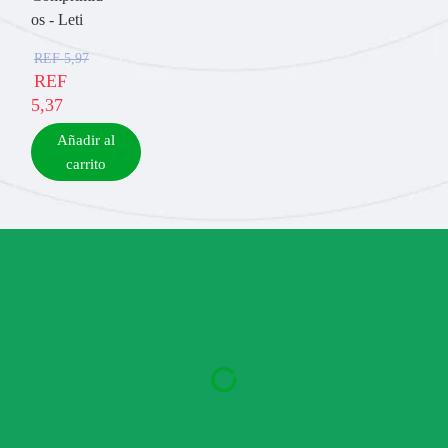
os - Leti
REF
5,97
REF
5,37
Añadir al
carrito