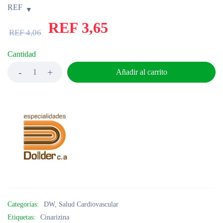
REF
REF
3,65
REF
4,06
Cantidad
Añadir al carrito
Categorías:
DW
,
Salud Cardiovascular
Etiquetas:
Cinarizina