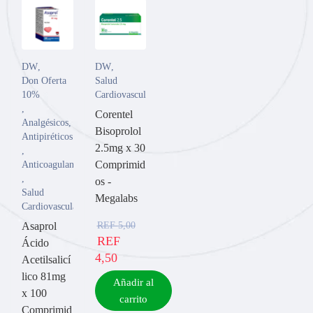
DW
,
DW
,
Don Oferta
Salud
10%
Cardiovascular
,
Corentel
Analgésicos
,
Bisoprolol
Antipiréticos
2.5mg x 30
,
Comprimid
Anticoagulantes
,
os -
Salud
Megalabs
Cardiovascular
REF
5,00
Asaprol
REF
Ácido
4,50
Acetilsalicí
lico 81mg
Añadir al
x 100
carrito
Comprimid