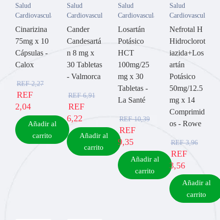
Salud
Salud
Salud
Salud
Cardiovascular
Cardiovascular
Cardiovascular
Cardiovascular
Cinarizina
Cander
Losartán
Nefrotal H
75mg x 10
Candesartá
Potásico
Hidroclorot
Cápsulas -
n 8 mg x
HCT
iazida+Los
Calox
30 Tabletas
100mg/25
artán
- Valmorca
mg x 30
Potásico
REF
2,27
Tabletas -
50mg/12.5
REF
REF
6,91
La Santé
mg x 14
2,04
REF
Comprimid
6,22
REF
10,39
os - Rowe
Añadir al
REF
carrito
Añadir al
9,35
REF
3,96
carrito
REF
Añadir al
3,56
carrito
Añadir al
carrito