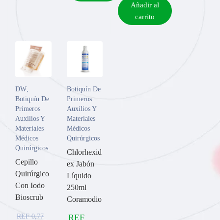
Añadir al
carrito
DW
,
Botiquín De
Botiquín De
Primeros
Primeros
Auxilios Y
Auxilios Y
Materiales
Materiales
Médicos
Médicos
Quirúrgicos
Quirúrgicos
Chlorhexid
Cepillo
ex Jabón
Quirúrgico
Líquido
Con Iodo
250ml
Bioscrub
Coramodio
REF
0,77
REF