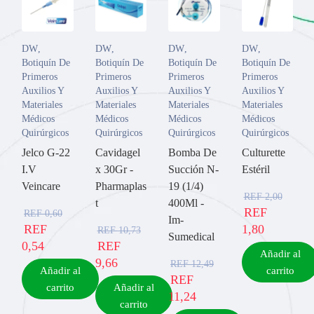
DW
,
DW
,
DW
,
DW
,
Botiquín De
Botiquín De
Botiquín De
Botiquín De
Primeros
Primeros
Primeros
Primeros
Auxilios Y
Auxilios Y
Auxilios Y
Auxilios Y
Materiales
Materiales
Materiales
Materiales
Médicos
Médicos
Médicos
Médicos
Quirúrgicos
Quirúrgicos
Quirúrgicos
Quirúrgicos
Jelco G-22
Cavidagel
Bomba De
Culturette
I.V
x 30Gr -
Succión N-
Estéril
Veincare
Pharmaplas
19 (1/4)
REF
2,00
t
400Ml -
REF
REF
0,60
Im-
REF
1,80
REF
10,73
Sumedical
0,54
REF
Añadir al
9,66
REF
12,49
Añadir al
carrito
REF
carrito
Añadir al
11,24
carrito