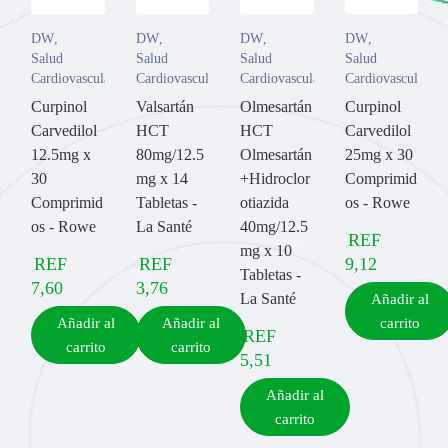
DW
,
DW
,
DW
,
DW
,
Salud
Salud
Salud
Salud
Cardiovascular
Cardiovascular
Cardiovascular
Cardiovascular
Curpinol
Valsartán
Olmesartán
Curpinol
Carvedilol
HCT
HCT
Carvedilol
12.5mg x
80mg/12.5
Olmesartán
25mg x 30
30
mg x 14
+Hidroclor
Comprimid
Comprimid
Tabletas -
otiazida
os - Rowe
os - Rowe
La Santé
40mg/12.5
REF
mg x 10
REF
REF
9,12
Tabletas -
7,60
3,76
La Santé
Añadir al
Añadir al
Añadir al
carrito
REF
carrito
carrito
5,51
Añadir al
carrito