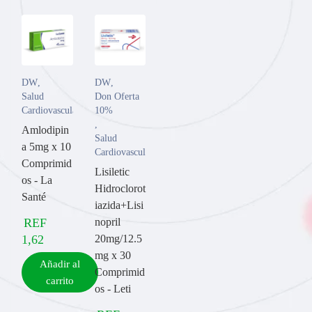
DW
,
DW
,
Salud
Don Oferta
Cardiovascular
10%
,
Amlodipin
Salud
a 5mg x 10
Cardiovascular
Comprimid
Lisiletic
os - La
Hidroclorot
Santé
iazida+Lisi
REF
nopril
1,62
20mg/12.5
mg x 30
Añadir al
Comprimid
carrito
os - Leti