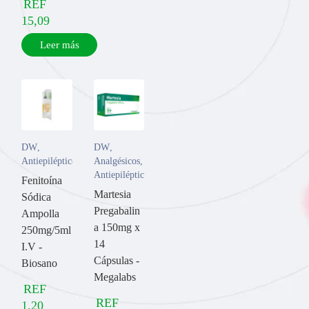
REF
15,09
Leer más
DW
,
DW
,
Antiepilépticos
Analgésicos
,
Antiepilépticos
Fenitoína
Martesia
Sódica
Pregabalin
Ampolla
a 150mg x
250mg/5ml
14
I.V -
Cápsulas -
Biosano
Megalabs
REF
REF
1,20