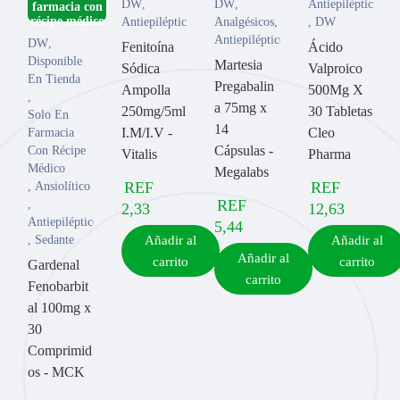
DW
,
DW
,
Antiepilépticos
farmacia con
Antiepilépticos
Analgésicos
,
,
DW
Antiepilépticos
DW
,
Fenitoína
Ácido
Disponible
Martesia
Sódica
Valproico
En Tienda
Pregabalin
Ampolla
500Mg X
,
a 75mg x
250mg/5ml
30 Tabletas
Solo En
14
I.M/I.V -
Cleo
Farmacia
Cápsulas -
Con Récipe
Vitalis
Pharma
Médico
Megalabs
REF
REF
,
Ansiolítico
REF
,
2,33
12,63
Antiepilépticos
5,44
,
Sedante
Añadir al
Añadir al
Añadir al
carrito
carrito
Gardenal
carrito
Fenobarbit
al 100mg x
30
Comprimid
os - MCK