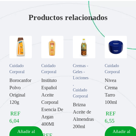
Productos relacionados
Cuidado
Cuidado
Cremas -
Cuidado
Corporal
Corporal
Geles -
Corporal
Lociones
Borocanfor
Instituto
Nivea
,
Polvo
Español
Crema
Cuidado
Original
Aceite
Tarro
Corporal
120g
Corporal
100ml
Brizna
Esencia De
Aceite de
REF
REF
Argan
Almendras
6,04
6,55
400Ml
200ml
Añadir al
Añadir al
REF