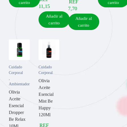
REF
carrito
carrito
11,15
7,70
Añadir al
Añadir al
carrito
carrito
Cuidado
Cuidado
Corporal
Corporal
,
Olivia
Ambientadores
Aceite
Olivia
Esencial
Aceite
Mist Be
Esencial
Happy
Dropper
120Ml
Be Relax
REF
10Ml