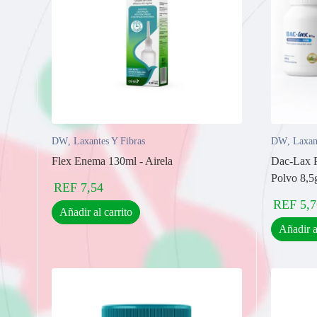
DW
,
Laxantes Y Fibras
DW
,
Laxan
Flex Enema 130ml - Airela
Dac-Lax P
Polvo 8,
REF
7,54
REF
5,7
Añadir al carrito
Añadir a