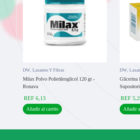
DW
,
Laxantes Y Fibras
DW
,
Laxan
Milax Polvo Polietilenglicol 120 gr -
Glicerina 
Ronava
Supositor
REF
6,13
REF
5,2
Añadir al carrito
Añadir a