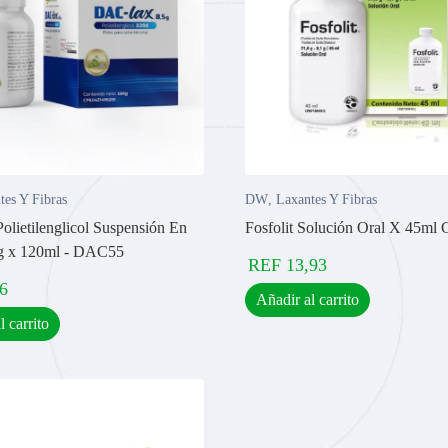
tes Y Fibras
DW
,
Laxantes Y Fibras
olietilenglicol Suspensión En
Fosfolit Solución Oral X 45ml
5g x 120ml - DAC55
REF
13,93
6
Añadir al carrito
l carrito