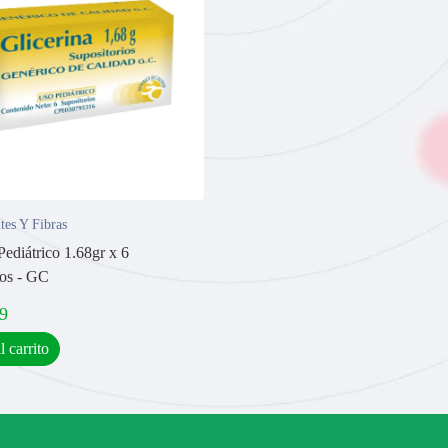
tes Y Fibras
Pediátrico 1.68gr x 6
ios - GC
9
l carrito