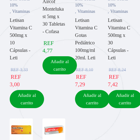
Aircof
10%
10%
10%
Monteluka
,
Vitaminas
,
Vitaminas
,
Vitaminas
st 5mg x
Letisan
Letisan
Letisan
30 Tabletas
Vitamina C
Vitamina C
Vitamina C
- Cofasa
500mg x
Gotas
500mg x
10
REF
Pediátrico
30
Cápsulas -
4,77
100mg/ml
Cápsulas -
Leti
20ml. Leti
Leti
Añadir al
carrito
REF
3,33
REF
8,10
REF
8,24
REF
REF
REF
3,00
7,29
7,42
Añadir al
Añadir al
Añadir al
carrito
carrito
carrito