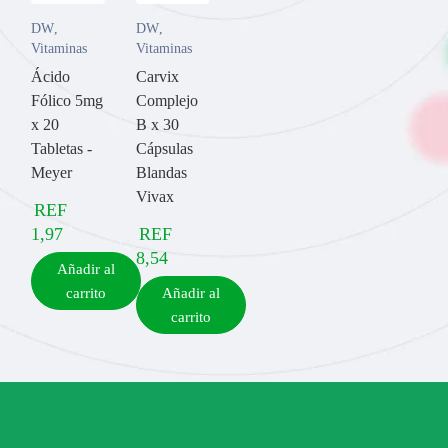
DW
,
DW
,
Vitaminas
Vitaminas
Ácido
Carvix
Fólico 5mg
Complejo
x 20
B x 30
Tabletas -
Cápsulas
Meyer
Blandas
Vivax
REF
1,97
REF
8,54
Añadir al
carrito
Añadir al
carrito