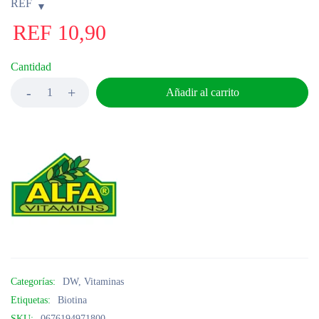
REF
REF
10,90
Cantidad
Añadir al carrito
Categorías:
DW
,
Vitaminas
Etiquetas:
Biotina
SKU:
0676194971800