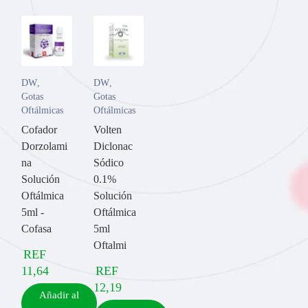
DW
,
DW
,
Gotas
Gotas
Oftálmicas
Oftálmicas
Cofador
Volten
Dorzolami
Diclonac
na
Sódico
Solución
0.1%
Oftálmica
Solución
5ml -
Oftálmica
Cofasa
5ml
Oftalmi
REF
11,64
REF
12,19
Añadir al