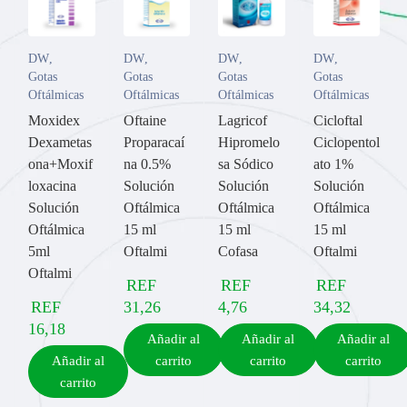
DW
,
DW
,
DW
,
DW
,
Gotas
Gotas
Gotas
Gotas
Oftálmicas
Oftálmicas
Oftálmicas
Oftálmicas
Moxidex
Oftaine
Lagricof
Cicloftal
Dexametas
Proparacaí
Hipromelo
Ciclopentol
ona+Moxif
na 0.5%
sa Sódico
ato 1%
loxacina
Solución
Solución
Solución
Solución
Oftálmica
Oftálmica
Oftálmica
Oftálmica
15 ml
15 ml
15 ml
5ml
Oftalmi
Cofasa
Oftalmi
Oftalmi
REF
REF
REF
REF
31,26
4,76
34,32
16,18
Añadir al
Añadir al
Añadir al
Añadir al
carrito
carrito
carrito
carrito