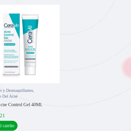
s y Desmaquillantes
,
o Del Acné
cne Control Gel 40Ml.
,21
l carrito