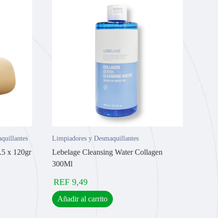
quillantes
Limpiadores y Desmaquillantes
.5 x 120gr
Lebelage Cleansing Water Collagen
300Ml
REF
9,49
Añadir al carrito