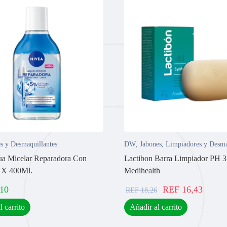
s y Desmaquillantes
DW
,
Jabones
,
Limpiadores y Desma
a Micelar Reparadora Con
Lactibon Barra Limpiador PH 3
 X 400Ml.
Medihealth
,10
REF
16,43
REF
18,26
l carrito
Añadir al carrito