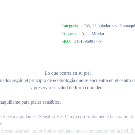
Categorías:
DW
,
Limpiadores y Desmaqui
Etiquetas:
Agua Micelar
SKU:
3401396991779
Lo que ocurre en su piel
s según el principio de ecobiología que se encuentra en el centro de 
y preservar su salud de forma duradera.
quillante para pieles sensibles.
 y desmaquillantes, Sensibio H2O limpia profundamente la cara por la 
iel.
tá inspirada en los lípidos celulares que se encuentran en la piel. En 