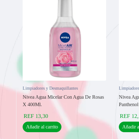
Limpiadores y Desmaquillantes
Limpiadore
Nivea Agua Micelar Con Agua De Rosas
Nivea Agu
X 400Ml.
Panthenol
REF
13,30
REF
12
Añadir al carrito
Añadir a