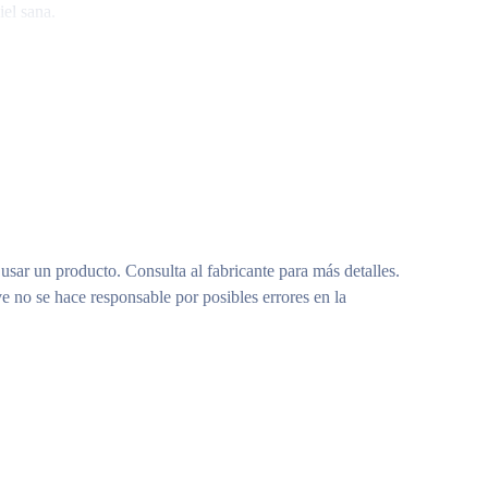
iel sana.
biomiméticos que previenen el proceso inflamatorio.
ntal. La mayoría de nuestros productos están hechos de
e forma sostenible. Instrucciones de reciclaje: consulta las
 usar un producto. Consulta al fabricante para más detalles.
e no se hace responsable por posibles errores en la