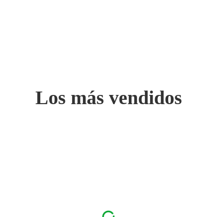
apel de barrera protectora contra los irritantes. Maquillaje, desmaquillam
tos de calor, incomodidad y enrojecimiento generalizado o localizado. Se
ables de tirantez. La sensibilidad excesiva de la piel puede ser tempor
Los más vendidos
ión positiva de NAOS. En lugar de cuidar excesivamente la piel, hay qu
 micelar desmaquillante y limpiadora, sin necesidad de aclarado. Las 
r las impurezas a la vez que respetan la película protectora natural de l