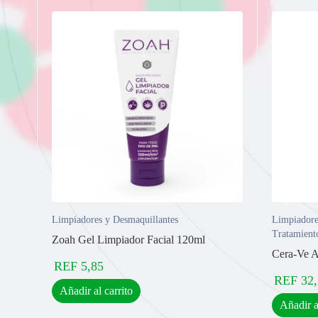
Limpiadores y Desmaquillantes
Limpiadore
Tratamient
Zoah Gel Limpiador Facial 120ml
Cera-Ve A
REF
5,85
REF
32
Añadir al carrito
Añadir a