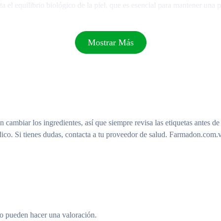
el equilibrio biológico de la piel, que es esencial para mantener una p
armacéutico. También cuenta con un complejo de 3 azúcares calmantes 
Mostrar Más
ia perfecta.
ario en la mejora de nuestros productos para minimizar su impacto ambie
mbién 100% reciclables y están hechas de papel de bosques gestionados d
a más adecuada.
n cambiar los ingredientes, así que siempre revisa las etiquetas antes de
ico. Si tienes dudas, contacta a tu proveedor de salud. Farmadon.com.v
e lavable, con Sensibio H2O.
ra y los ojos.
to pueden hacer una valoración.