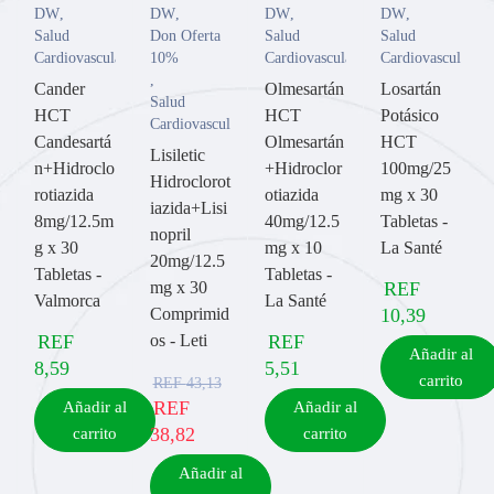
DW
,
DW
,
DW
,
DW
,
Salud
Don Oferta
Salud
Salud
Cardiovascular
10%
Cardiovascular
Cardiovascular
,
Cander
Olmesartán
Losartán
Salud
HCT
HCT
Potásico
Cardiovascular
Candesartá
Olmesartán
HCT
Lisiletic
n+Hidroclo
+Hidroclor
100mg/25
Hidroclorot
rotiazida
otiazida
mg x 30
iazida+Lisi
8mg/12.5m
40mg/12.5
Tabletas -
nopril
g x 30
mg x 10
La Santé
20mg/12.5
Tabletas -
Tabletas -
mg x 30
REF
Valmorca
La Santé
Comprimid
10,39
REF
os - Leti
REF
Añadir al
8,59
5,51
carrito
REF
43,13
REF
Añadir al
Añadir al
38,82
carrito
carrito
Añadir al