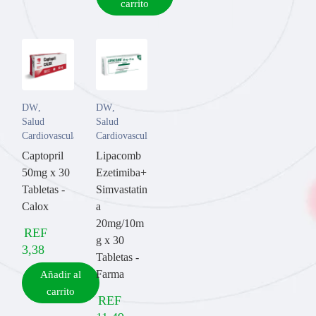
carrito
DW
,
DW
,
Salud
Salud
Cardiovascular
Cardiovascular
Captopril
Lipacomb
50mg x 30
Ezetimiba+
Tabletas -
Simvastatin
Calox
a
20mg/10m
REF
g x 30
3,38
Tabletas -
Farma
Añadir al
carrito
REF