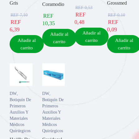
Gris
Grossmed
Coramodio
REF
0,53
REF
REF
7,10
REF
0,10
REF
REF
0,48
REF
10,35
6,39
0,09
Añadir al
Añadir al
Añadir al
carrito
Añadir al
carrito
carrito
carrito
DW
,
DW
,
Botiquín De
Botiquín De
Primeros
Primeros
Auxilios Y
Auxilios Y
Materiales
Materiales
Médicos
Médicos
Quirúrgicos
Quirúrgicos