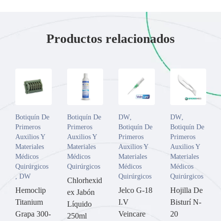
Productos relacionados
Botiquín De
Botiquín De
DW
,
DW
,
Primeros
Primeros
Botiquín De
Botiquín De
Auxilios Y
Auxilios Y
Primeros
Primeros
Materiales
Materiales
Auxilios Y
Auxilios Y
Médicos
Médicos
Materiales
Materiales
Quirúrgicos
Quirúrgicos
Médicos
Médicos
,
DW
Quirúrgicos
Quirúrgicos
Chlorhexid
Hemoclip
Jelco G-18
Hojilla De
ex Jabón
Titanium
I.V
Bisturí N-
Líquido
Grapa 300-
Veincare
20
250ml