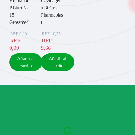
Hojilla De
Cavidagel
Bisturí N-
x 30Gr -
15
Pharmaplas
Grossmed
t
REF
0,10
REF
10,73
REF
REF
0,09
9,66
Añadir al
Añadir al
carrito
carrito