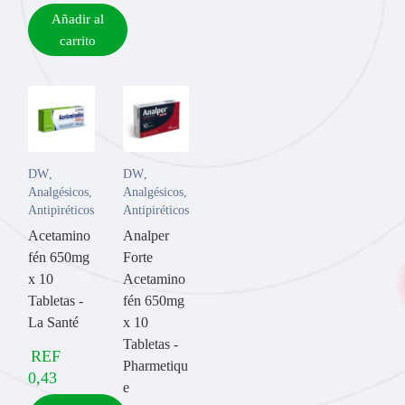
Añadir al
carrito
DW
,
DW
,
Analgésicos
,
Analgésicos
,
Antipiréticos
Antipiréticos
Acetamino
Analper
fén 650mg
Forte
x 10
Acetamino
Tabletas -
fén 650mg
La Santé
x 10
Tabletas -
REF
Pharmetiqu
0,43
e