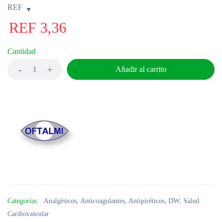
REF
REF
3,36
Cantidad
Añadir al carrito
Categorías:
Analgésicos
,
Anticoagulantes
,
Antipiréticos
,
DW
,
Salud
Cardiovascular