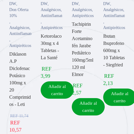
DW
,
DW
,
DW
,
DW
,
Don Oferta
Analgésicos
,
Analgésicos
,
Analgésicos
,
10%
Antiinflamatorios
Antipiréticos
Antiinflamatorios
,
,
,
Tachipirin
Analgésicos
,
Antipiréticos
Antipiréticos
Forte
Antiinflamatorios
Ketorolaco
Ibutan
Acetamino
,
30mg x 4
Ibuprofeno
fén Jarabe
Antipiréticos
Tabletas -
600mg x
Pediátrico
Diklason
La Santé
10 Tabletas
160mg/5ml
A.P
- Siegfried
120 ml
Diclofenac
REF
Elmor
Potásico
3,99
REF
100mg x
2,13
REF
Añadir al
20
2,57
carrito
Añadir al
Comprimid
carrito
Añadir al
os - Leti
carrito
REF
11,74
REF
10,57