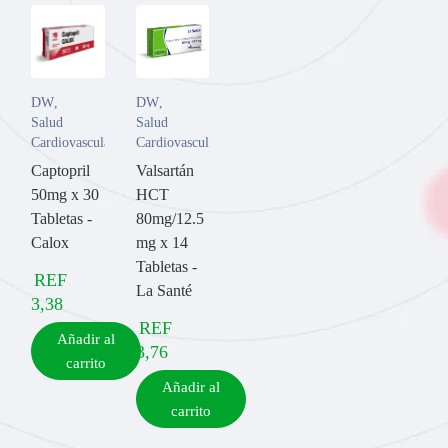
DW
,
DW
,
Salud
Salud
Cardiovascular
Cardiovascular
Captopril
Valsartán
50mg x 30
HCT
Tabletas -
80mg/12.5
Calox
mg x 14
Tabletas -
REF
La Santé
3,38
REF
Añadir al
3,76
carrito
Añadir al
carrito