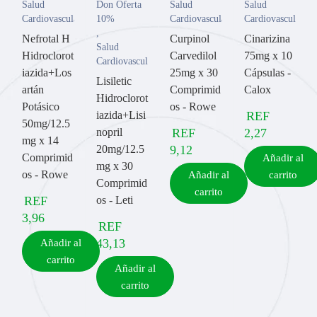
Salud
Don Oferta
Salud
Salud
Cardiovascular
10%
Cardiovascular
Cardiovascular
,
Nefrotal H
Curpinol
Cinarizina
Salud
Hidroclorot
Carvedilol
75mg x 10
Cardiovascular
iazida+Los
25mg x 30
Cápsulas -
Lisiletic
artán
Comprimid
Calox
Hidroclorot
Potásico
os - Rowe
iazida+Lisi
REF
50mg/12.5
nopril
REF
2,27
mg x 14
20mg/12.5
9,12
Comprimid
Añadir al
mg x 30
os - Rowe
Añadir al
carrito
Comprimid
carrito
REF
os - Leti
3,96
REF
43,13
Añadir al
carrito
Añadir al
carrito