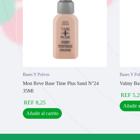
Bases Y Polvos
Bases Y Po
Mon Reve Base Time Plus Sand N°24
Valmy Bas
35Ml
REF
5,2
REF
8,25
Añadir a
Añadir al carrito