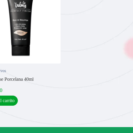
lvos
e Porcelana 40ml
0
l carrito