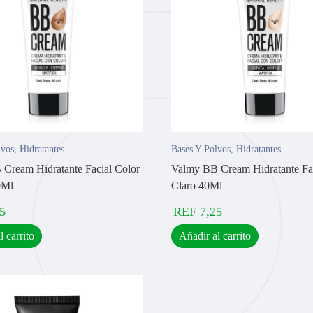
lvos
,
Hidratantes
Bases Y Polvos
,
Hidratantes
Cream Hidratante Facial Color
Valmy BB Cream Hidratante Fac
0Ml
Claro 40Ml
5
REF
7,25
l carrito
Añadir al carrito