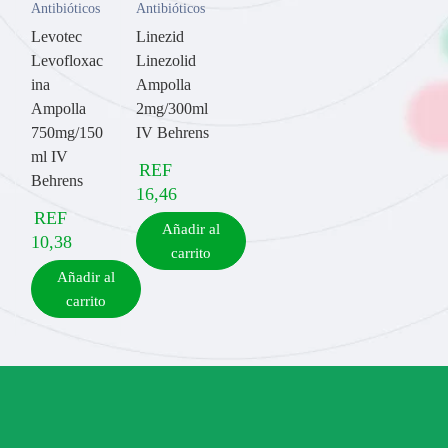
Antibióticos
Antibióticos
Levotec
Linezid
Levofloxac
Linezolid
ina
Ampolla
Ampolla
2mg/300ml
750mg/150
IV Behrens
ml IV
REF
Behrens
16,46
REF
Añadir al
10,38
carrito
Añadir al
carrito