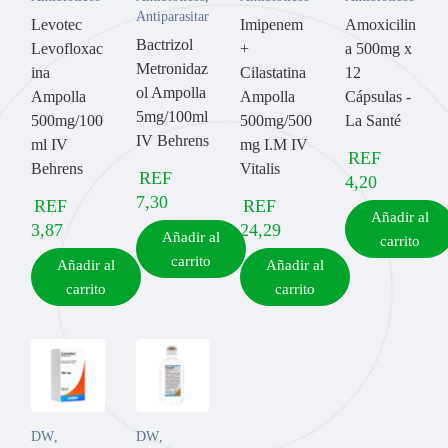
Antiparasitarios
Levotec
Imipenem
Amoxicilin
Bactrizol
Levofloxac
+
a 500mg x
Metronidaz
ina
Cilastatina
12
ol Ampolla
Ampolla
Ampolla
Cápsulas -
5mg/100ml
500mg/100
500mg/500
La Santé
IV Behrens
ml IV
mg I.M IV
REF
Behrens
Vitalis
REF
4,20
7,30
REF
REF
Añadir al
3,87
24,29
Añadir al
carrito
carrito
Añadir al
Añadir al
carrito
carrito
DW
,
DW
,