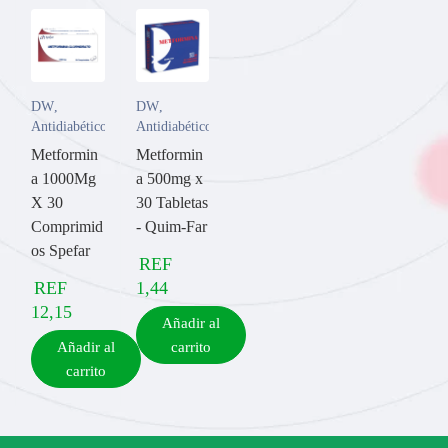
DW
,
DW
,
Antidiabético
Antidiabético
Metformin
Metformin
a 1000Mg
a 500mg x
X 30
30 Tabletas
Comprimid
- Quim-Far
os Spefar
REF
REF
1,44
12,15
Añadir al
Añadir al
carrito
carrito