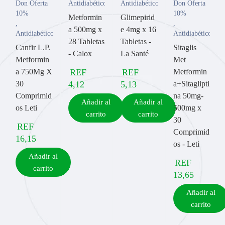
Don Oferta
Antidiabético
Antidiabético
Don Oferta
10%
10%
Metformin
Glimepirid
,
,
a 500mg x
e 4mg x 16
Antidiabético
Antidiabético
28 Tabletas
Tabletas -
Canfir L.P.
Sitaglis
- Calox
La Santé
Metformin
Met
a 750Mg X
REF
REF
Metformin
30
4,12
5,13
a+Sitaglipti
Comprimid
na 50mg-
Añadir al
Añadir al
os Leti
500mg x
carrito
carrito
30
REF
Comprimid
16,15
os - Leti
Añadir al
REF
carrito
13,65
Añadir al
carrito