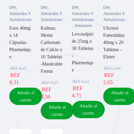
DW
,
DW
,
DW
,
DW
,
Antiácidos Y
Antiácidos Y
Antiácidos Y
Antiácidos Y
Antiulcerosos
Antiulcerosos
Antiulcerosos
Antiulcerosos
,
Antimareo
Esoz 40mg
Kalmax
Ulcenol
Levosulpiri
x 14
Menta
Famotidina
de 25mg x
Cápsulas
Carbonato
40mg x 20
30 Tabletas
Pharmetiqu
de Calcio x
Tabletas -
-
e
10 Tabletas
Elmor
Pharmetiqu
-Masticable
REF
9,23
REF
2,94
e
Farma
REF
REF
REF
5,23
8,31
2,65
REF
9,27
REF
REF
Añadir al
Añadir al
4,71
8,34
carrito
carrito
Añadir al
Añadir al
carrito
carrito