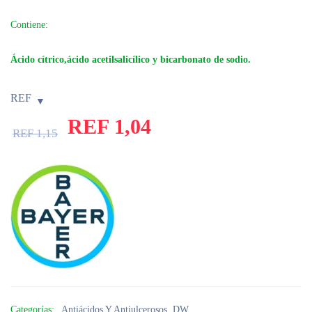
Contiene:
Ácido cítrico,ácido acetilsalicílico y bicarbonato de sodio.
REF
REF
1,04
REF
1,15
Categorías:
Antiácidos Y Antiulcerosos
,
DW