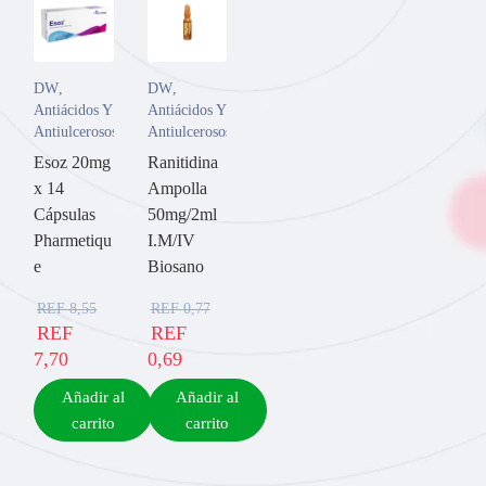
DW
,
DW
,
Antiácidos Y
Antiácidos Y
Antiulcerosos
Antiulcerosos
Esoz 20mg
Ranitidina
x 14
Ampolla
Cápsulas
50mg/2ml
Pharmetiqu
I.M/IV
e
Biosano
REF
8,55
REF
0,77
REF
REF
7,70
0,69
Añadir al
Añadir al
carrito
carrito