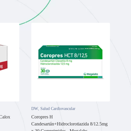
DW
,
Salud Cardiovascular
 Calox
Coropres H
Candesartán+Hidroclorotiazida 8/12.5mg
x 30 Comprimidos - Megalabs