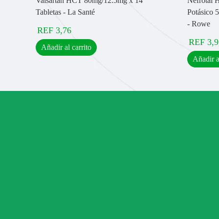
Valsartán HCT 80mg/12.5mg x 14
Nefrotal 
Tabletas - La Santé
Potásico 
- Rowe
REF
3,76
REF
3,9
Añadir al carrito
Añadir a