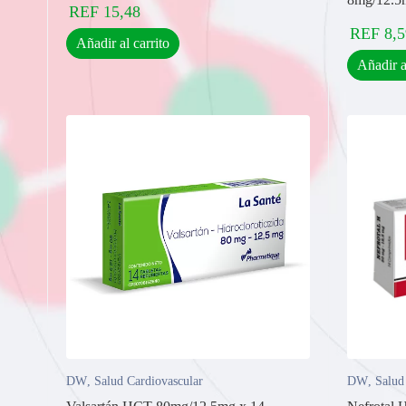
REF
15,48
REF
8,5
Añadir al carrito
Añadir a
DW
,
Salud Cardiovascular
DW
,
Salud