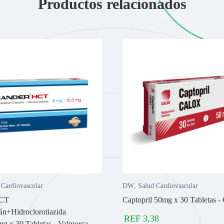
Productos relacionados
 Cardiovascular
DW
,
Salud Cardiovascular
HCT
Captopril 50mg x 30 Tabletas -
án+Hidroclorotiazida
REF
3,38
g x 30 Tabletas - Valmorca