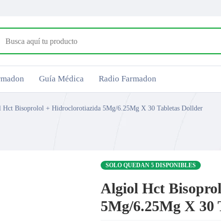
armadon
Guía Médica
Radio Farmadon
l Hct Bisoprolol + Hidroclorotiazida 5Mg/6.25Mg X 30 Tabletas Dollder
SOLO QUEDAN 5 DISPONIBLES
Algiol Hct Bisoprol
5Mg/6.25Mg X 30 T