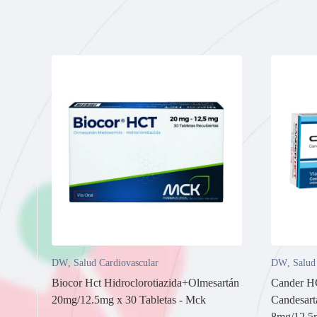
DW
,
Salud Cardiovascular
DW
,
Salud
Biocor Hct Hidroclorotiazida+Olmesartán
Cander 
20mg/12.5mg x 30 Tabletas - Mck
Candesart
8mg/12.5m