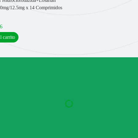
H Hidroclorotiazida+Losartán
50mg/12.5mg x 14 Comprimidos
6
l carrito