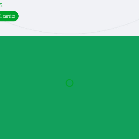
5
l carrito