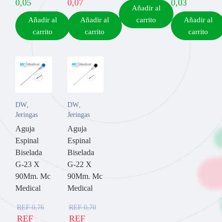
0,05
0,07
0,03
Añadir al
Añadir al
Añadir al
carrito
Añadir al
carrito
carrito
carrito
DW
,
DW
,
Jeringas
Jeringas
Aguja
Aguja
Espinal
Espinal
Biselada
Biselada
G-23 X
G-22 X
90Mm. Mc
90Mm. Mc
Medical
Medical
REF
0,76
REF
0,70
REF
REF