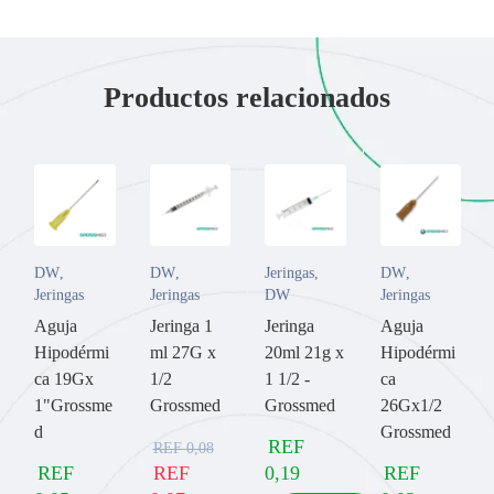
Productos relacionados
DW
,
DW
,
Jeringas
,
DW
,
Jeringas
Jeringas
DW
Jeringas
Aguja
Jeringa 1
Jeringa
Aguja
Hipodérmi
ml 27G x
20ml 21g x
Hipodérmi
ca 19Gx
1/2
1 1/2 -
ca
1"Grossme
Grossmed
Grossmed
26Gx1/2
d
Grossmed
REF
REF
0,08
REF
REF
0,19
REF