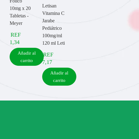
Fólico
Letisan
10mg x 20
Vitamina C
Tabletas -
Jarabe
Meyer
Pediátrico
REF
100mg/ml
1,34
120 ml Leti
Añadir al
REF
carrito
7,17
Añadir al
carrito