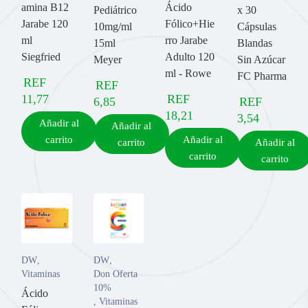
amina B12
Ácido
Pediátrico
x 30
Jarabe 120
Fólico+Hie
10mg/ml
Cápsulas
ml
rro Jarabe
15ml
Blandas
Siegfried
Adulto 120
Meyer
Sin Azúcar
ml - Rowe
FC Pharma
REF
REF
11,77
REF
6,85
REF
18,21
3,54
Añadir al
Añadir al
carrito
Añadir al
carrito
Añadir al
carrito
carrito
DW
,
DW
,
Vitaminas
Don Oferta
10%
Ácido
,
Vitaminas