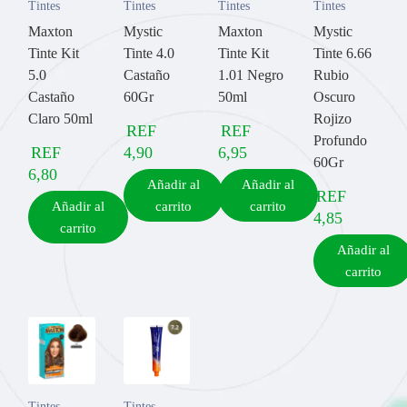
Tintes
Tintes
Tintes
Tintes
Maxton
Mystic
Maxton
Mystic
Tinte Kit
Tinte 4.0
Tinte Kit
Tinte 6.66
5.0
Castaño
1.01 Negro
Rubio
Castaño
60Gr
50ml
Oscuro
Claro 50ml
Rojizo
REF
REF
Profundo
REF
4,90
6,95
60Gr
6,80
Añadir al
Añadir al
REF
Añadir al
carrito
carrito
4,85
carrito
Añadir al
carrito
Tintes
Tintes