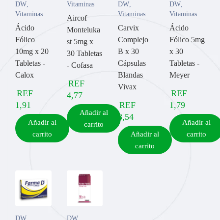
DW
,
Vitaminas
DW
,
DW
,
Vitaminas
Vitaminas
Vitaminas
Aircof
Ácido
Carvix
Ácido
Monteluka
Fólico
Complejo
Fólico 5mg
st 5mg x
10mg x 20
B x 30
x 30
30 Tabletas
Tabletas -
Cápsulas
Tabletas -
- Cofasa
Calox
Blandas
Meyer
REF
Vivax
REF
REF
4,77
1,91
REF
1,79
Añadir al
8,54
Añadir al
Añadir al
carrito
carrito
Añadir al
carrito
carrito
DW
,
DW
,