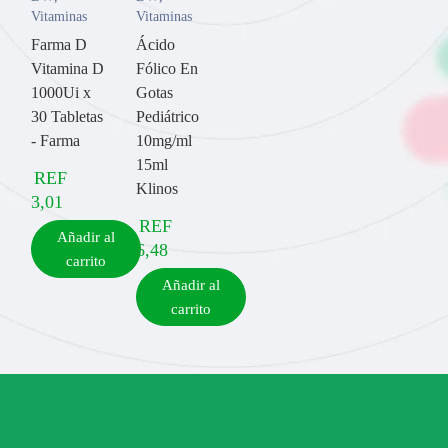
Vitaminas
Vitaminas
Farma D
Ácido
Vitamina D
Fólico En
1000Ui x
Gotas
30 Tabletas
Pediátrico
- Farma
10mg/ml
15ml
REF
Klinos
3,01
REF
Añadir al
6,48
carrito
Añadir al
carrito