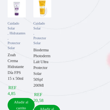
Cuidado
Cuidado
Solar
Solar
,
Hidratantes
,
,
Protector
Protector
Solar
Solar
Bioderma
Zoah
Photoderm
Crema
Lait Ultra
Hidratante
Protector
Día FPS
Solar
15 x 50ml
50Spf
200Ml
REF
4,85
REF
20,58
Añadir al
carrito
Añadir al