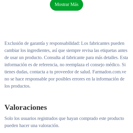
Mostrar Más
CETYL PHOSPHATE • PARFUM / FRAGRANCE •
CAPRYLYL METHICONE • ACRYLATES/C10-30 ALKYL
ACRYLATE CROSSPOLYMER • HIDRÓXIDO DE
ALUMINIO • CAPRILIL GLICOL • EXTRACTO DE
CORTEZA DE CINNAMOMUM CASSIA • DIMETICONA •
EDTA DISÓDICO • INULINA LAURIL CARBAMATO •
LAURATO PEG-8 • FENOXIETANOL • EXTRACTO DE
Exclusión de garantía y responsabilidad
: Los fabricantes pueden
RAÍZ DE POTERIUM OFFICINALE • ÁCIDO ESTEÁRICO
cambiar los ingredientes, así que siempre revisa las etiquetas antes
• ALCOHOL ESTEARÍLICO • TEREFTALILIDENO ÁCIDO
de usar un producto. Consulta al fabricante para más detalles. Esta
SULFÓNICO DICAMPHOR • DIÓXIDO DE TITANIO
información es de referencia, no reemplaza el consejo médico. Si
[NANO] / DIÓXIDO DE TITANIO • TOCOFEROL •
TRIETANOLAMINA • GOMA XANTANA • EXTRACTO
tienes dudas, contacta a tu proveedor de salud. Farmadon.com.ve
DE RAÍZ DE ZINGIBER OFFICINALE / EXTRACTO DE
no se hace responsable por posibles errores en la información de
RAÍZ DE JENGIBRE
los productos.
Valoraciones
Solo los usuarios registrados que hayan comprado este producto
pueden hacer una valoración.