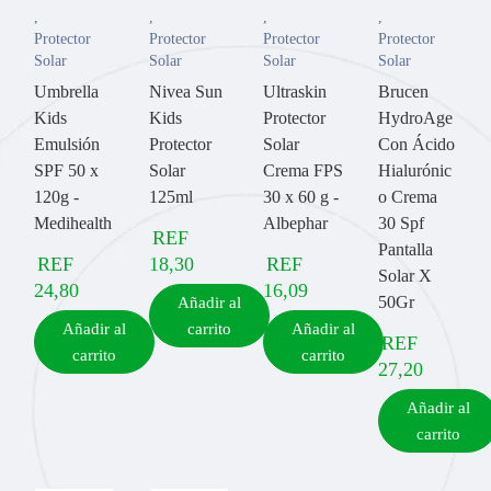
,
,
,
,
Protector
Protector
Protector
Protector
Solar
Solar
Solar
Solar
Umbrella
Nivea Sun
Ultraskin
Brucen
Kids
Kids
Protector
HydroAge
Emulsión
Protector
Solar
Con Ácido
SPF 50 x
Solar
Crema FPS
Hialurónic
120g -
125ml
30 x 60 g -
o Crema
Medihealth
Albephar
30 Spf
REF
Pantalla
REF
18,30
REF
Solar X
24,80
16,09
50Gr
Añadir al
Añadir al
carrito
Añadir al
REF
carrito
carrito
27,20
Añadir al
carrito