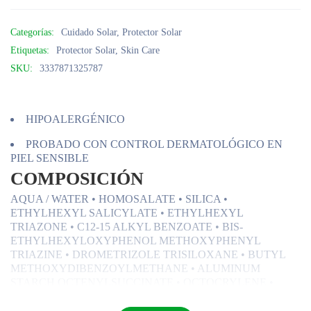
Categorías:
Cuidado Solar
,
Protector Solar
Etiquetas:
Protector Solar
,
Skin Care
SKU:
3337871325787
HIPOALERGÉNICO
PROBADO CON CONTROL DERMATOLÓGICO EN
PIEL SENSIBLE
COMPOSICIÓN
AQUA / WATER • HOMOSALATE • SILICA •
ETHYLHEXYL SALICYLATE • ETHYLHEXYL
TRIAZONE • C12-15 ALKYL BENZOATE • BIS-
ETHYLHEXYLOXYPHENOL METHOXYPHENYL
TRIAZINE • DROMETRIZOLE TRISILOXANE • BUTYL
METHOXYDIBENZOYLMETHANE • ALUMINUM
STARCH OCTENYLSUCCINATE • OCTOCRYLENE •
GLYCERIN • PENTYLENE GLYCOL •
STYRENE/ACRYLATES COPOLYMER • POTASSIUM