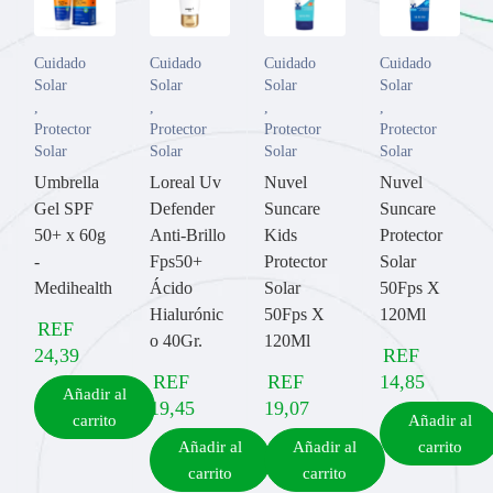
Cuidado
Cuidado
Cuidado
Cuidado
Solar
Solar
Solar
Solar
,
,
,
,
Protector
Protector
Protector
Protector
Solar
Solar
Solar
Solar
Umbrella
Loreal Uv
Nuvel
Nuvel
Gel SPF
Defender
Suncare
Suncare
50+ x 60g
Anti-Brillo
Kids
Protector
-
Fps50+
Protector
Solar
Medihealth
Ácido
Solar
50Fps X
Hialurónic
50Fps X
120Ml
REF
o 40Gr.
120Ml
24,39
REF
REF
REF
14,85
Añadir al
19,45
19,07
carrito
Añadir al
Añadir al
Añadir al
carrito
carrito
carrito