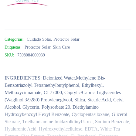
Categorías:
Cuidado Solar
,
Protector Solar
Etiquetas:
Protector Solar
,
Skin Care
SKU:
7598084000939
INGREDIENTES:
Deionized Water,Methylene Bis-
Benzotriazolyl Tetramethylbutylphenol, Ethylhexyl,
Methoxycinnamate, CI 77000, Caprylic/Capric Triglycerides
(Waglinol 3/9280) Propyleneglycol, Silica, Stearic Acid, Cetyl
Alcohol, Glycerin, Polysorbate 20, Diethylamino
Hydroxybenzoyl Hexyl Benzoate, Cyclopentasiloxane, Glicerol
Stearate, Triethanolamine Imidazolidinyl Urea, Sodium Benzoate,
Hyaluronic Acid, Hydroxyethylcellulose, EDTA, White Tea