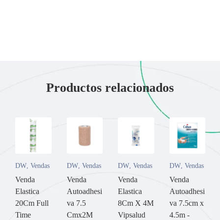
Productos relacionados
DW
,
Vendas
DW
,
Vendas
DW
,
Vendas
DW
,
Vendas
Venda
Venda
Venda
Venda
Elastica
Autoadhesi
Elastica
Autoadhesi
20Cm Full
va 7.5
8Cm X 4M
va 7.5cm x
Time
Cmx2M
Vipsalud
4.5m -