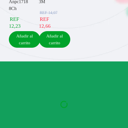
Anpc1718
3M
8Ch
REF
14,07
REF
REF
12,23
12,66
Añadir al
Añadir al
carrito
carrito