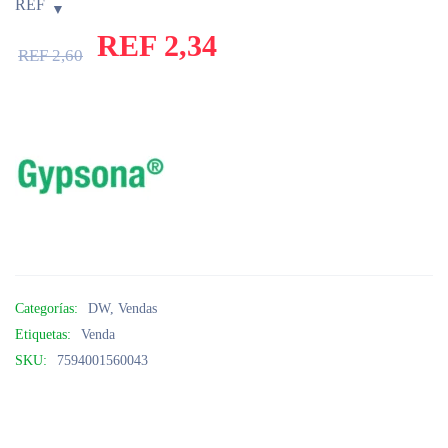
REF
REF
2,34
REF
2,60
Categorías:
DW
,
Vendas
Etiquetas:
Venda
SKU:
7594001560043