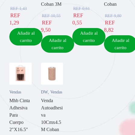
Coban 3M
Coban
REF
1,43
REF
0,61
REF
REF
REF
10,55
REF
9,80
1,29
REF
0,55
REF
9,50
8,82
Añadir al
Añadir al
carrito
Añadir al
carrito
Añadir al
carrito
carrito
Vendas
DW
,
Vendas
Mhb Cinta
Venda
Adhesiva
Autoadhesi
Para
va
Cuerpo
10Cmx4.5
2"X16.5"
M Coban