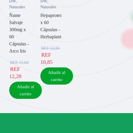
DW
,
DW
,
Naturales
Naturales
Ñame
Hepaprotec
Salvaje
x 60
300mg x
Cápsulas -
60
Herbaplant
Cápsulas -
REF
12,06
Arco Iris
REF
10,85
REF
13,64
REF
Añadir al
12,28
carrito
Añadir al
carrito