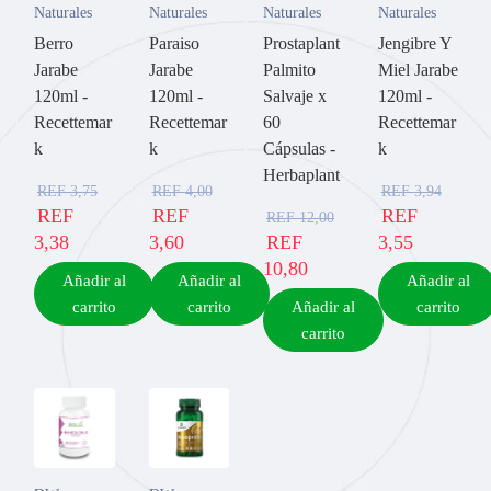
Naturales
Naturales
Naturales
Naturales
Berro
Paraiso
Prostaplant
Jengibre Y
Jarabe
Jarabe
Palmito
Miel Jarabe
120ml -
120ml -
Salvaje x
120ml -
Recettemar
Recettemar
60
Recettemar
k
k
Cápsulas -
k
Herbaplant
REF
3,75
REF
4,00
REF
3,94
REF
REF
REF
REF
12,00
3,38
3,60
REF
3,55
10,80
Añadir al
Añadir al
Añadir al
carrito
carrito
Añadir al
carrito
carrito